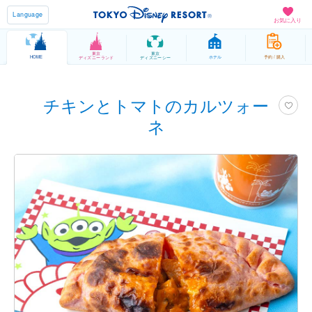
Language
お気に入り
東京
東京
HOME
ホテル
予約 / 購入
ディズニーランド
ディズニーシー
チキンとトマトのカルツォー
ネ