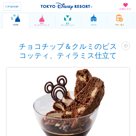
Language
お気に入り
東京
東京
HOME
ホテル
予約 / 購入
ディズニーランド
ディズニーシー
チョコチップ＆クルミのビス
コッティ、ティラミス仕立て