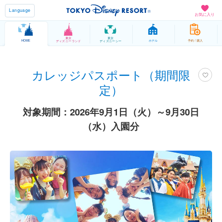
Language
お気に入り
東京
東京
HOME
ホテル
予約 / 購入
ディズニーランド
ディズニーシー
カレッジパスポート（期間限
定）
対象期間：2026年9月1日（火）～9月30日
（水）入園分